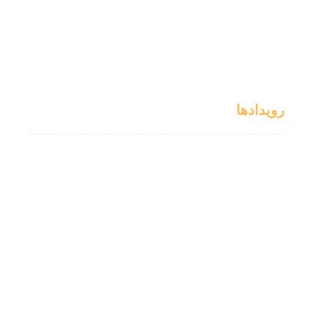
رویدادها
کمک های خیرین
مراسم ها
اخبار
واریزی ها
رضایت ها