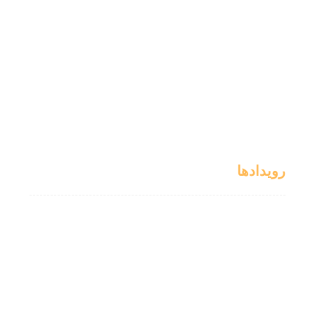
رویدادها
کمک های خیرین
مراسم ها
اخبار
واریزی ها
رضایت ها